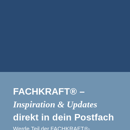
Personalberatung
artevie GmbH
FACHKRAFT® –
Inspiration & Updates
direkt in dein Postfach
Werde Teil der FACHKRAFT®-