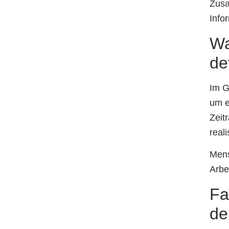
Zusa
Info
Wa
de
Im G
um e
Zeit
real
Mens
Arbei
Fa
de