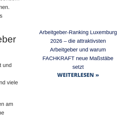
men.
ms
Arbeitgeber-Ranking Luxemburg
eber
2026 – die attraktivsten
Arbeitgeber und warum
FACHKRAFT neue Maßstäbe
t und
setzt
WEITERLESEN »
nd viele
men am
ne