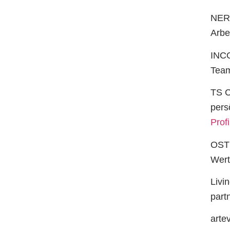
NERD
Arbe
INCO
Team
TS C
pers
Profi
OST 
Wert
Livi
part
arte