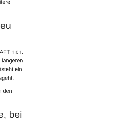
itere
neu
AFT nicht
 längeren
steht ein
sgeht.
n den
e, bei