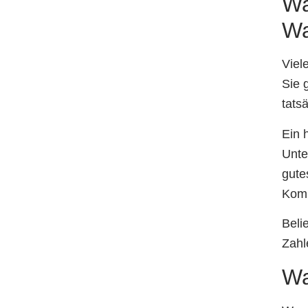
Wa
Wa
Viel
Sie 
tats
Ein 
Unte
gute
Komm
Beli
Zahl
Wa