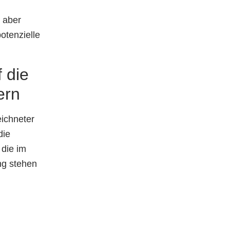
, aber
otenzielle
 die
ern
ichneter
die
 die im
ung stehen