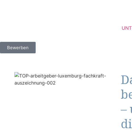
UNT
Bewerben
D
b
–
d