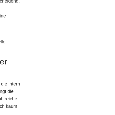
cheidend.
ine
lle
er
die intern
ngt die
ahlreiche
doch kaum