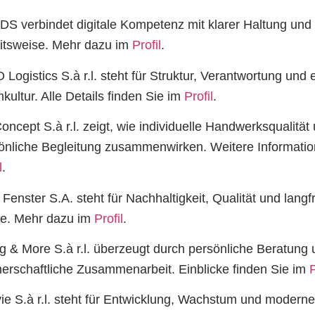
S verbindet digitale Kompetenz mit klarer Haltung un
itsweise. Mehr dazu im
Profil
.
 Logistics S.à r.l. steht für Struktur, Verantwortung und 
kultur. Alle Details finden Sie im
Profil
.
oncept S.à r.l. zeigt, wie individuelle Handwerksqualität
önliche Begleitung zusammenwirken. Weitere Informati
l
.
Fenster S.A. steht für Nachhaltigkeit, Qualität und langfr
e. Mehr dazu im
Profil
.
ng & More S.à r.l. überzeugt durch persönliche Beratung
nerschaftliche Zusammenarbeit. Einblicke finden Sie im
P
vie S.à r.l. steht für Entwicklung, Wachstum und modern