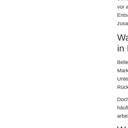
vor 
Ents
zusa
Wa
in
Beli
Mark
Unte
Rück
Doch
häuf
arbe