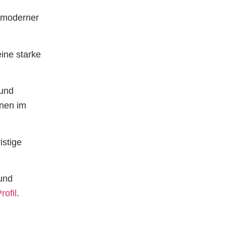
d moderner
eine starke
 und
onen im
istige
 und
rofil
.
e