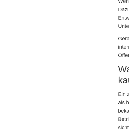
Wenn
Dazu
Entw
Unte
Gera
inte
Offe
Wa
ka
Ein 
als 
beka
Betr
sicht