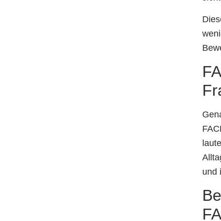
Dies
weni
Bewe
FA
Fr
Gena
FACH
laut
Allt
und 
Be
FA