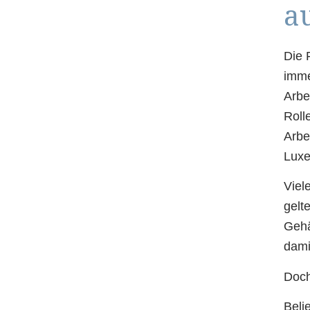
a
Die 
imme
Arbe
Roll
Arbe
Luxe
Viel
gelt
Gehä
dami
Doch
Beli