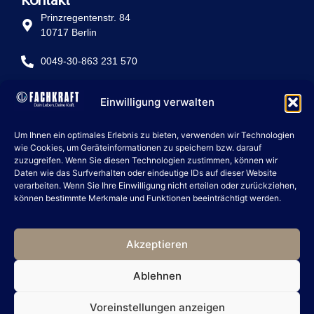
Kontakt
Prinzregentenstr. 84
10717 Berlin
0049-30-863 231 570
info@fachkraft-betriebe.de
Einwilligung verwalten
Rechtliche Seiten
Um Ihnen ein optimales Erlebnis zu bieten, verwenden wir Technologien
IMPRESSUM
wie Cookies, um Geräteinformationen zu speichern bzw. darauf
zuzugreifen. Wenn Sie diesen Technologien zustimmen, können wir
DATENSCHUTZ
Daten wie das Surfverhalten oder eindeutige IDs auf dieser Website
verarbeiten. Wenn Sie Ihre Einwilligung nicht erteilen oder zurückziehen,
COOKIE POLICY
können bestimmte Merkmale und Funktionen beeinträchtigt werden.
artevie group
ARTEVIE
Akzeptieren
ARTEVIE PUBLISHING
MITTELSTAND MAGNET
Ablehnen
BUCH ZWISCHEN UMSATZ UND UMARMUNG
Voreinstellungen anzeigen