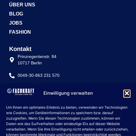
ÜBER UNS
BLOG
JOBS
FASHION
Kontakt
Prinzregentenstr. 84
10717 Berlin
0049-30-863 231 570
info@fachkraft-betriebe.de
Einwilligung verwalten
Rechtliche Seiten
Um Ihnen ein optimales Erlebnis zu bieten, verwenden wir Technologien
IMPRESSUM
wie Cookies, um Geräteinformationen zu speichern bzw. darauf
zuzugreifen. Wenn Sie diesen Technologien zustimmen, können wir
DATENSCHUTZ
Daten wie das Surfverhalten oder eindeutige IDs auf dieser Website
verarbeiten. Wenn Sie Ihre Einwilligung nicht erteilen oder zurückziehen,
COOKIE POLICY
können bestimmte Merkmale und Funktionen beeinträchtigt werden.