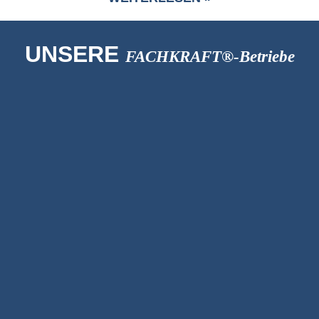
UNSERE
FACHKRAFT®-Betriebe
Merchandising
Nerds
Fensterbauer
OST-Fenster S.A.