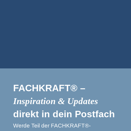
Personalberatung
artevie GmbH
FACHKRAFT® –
Inspiration & Updates
direkt in dein Postfach
Werde Teil der FACHKRAFT®-