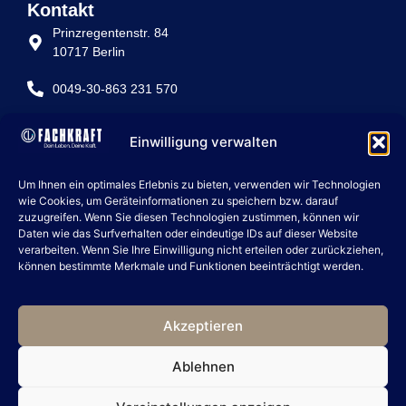
Kontakt
Prinzregentenstr. 84
10717 Berlin
0049-30-863 231 570
info@fachkraft-betriebe.de
Einwilligung verwalten
Rechtliche Seiten
Um Ihnen ein optimales Erlebnis zu bieten, verwenden wir Technologien
IMPRESSUM
wie Cookies, um Geräteinformationen zu speichern bzw. darauf
zuzugreifen. Wenn Sie diesen Technologien zustimmen, können wir
DATENSCHUTZ
Daten wie das Surfverhalten oder eindeutige IDs auf dieser Website
verarbeiten. Wenn Sie Ihre Einwilligung nicht erteilen oder zurückziehen,
COOKIE POLICY
können bestimmte Merkmale und Funktionen beeinträchtigt werden.
artevie group
ARTEVIE
Akzeptieren
ARTEVIE PUBLISHING
MITTELSTAND MAGNET
Ablehnen
BUCH ZWISCHEN UMSATZ UND UMARMUNG