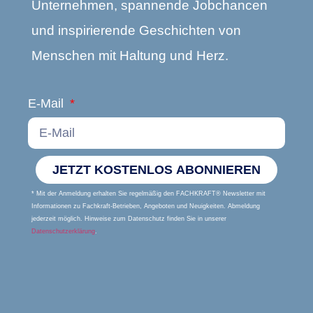
Unternehmen, spannende Jobchancen
und inspirierende Geschichten von
Menschen mit Haltung und Herz.
E-Mail
JETZT KOSTENLOS ABONNIEREN
* Mit der Anmeldung erhalten Sie regelmäßig den FACHKRAFT® Newsletter mit
Informationen zu Fachkraft-Betrieben, Angeboten und Neuigkeiten. Abmeldung
jederzeit möglich. Hinweise zum Datenschutz finden Sie in unserer
Datenschutzerklärung
.