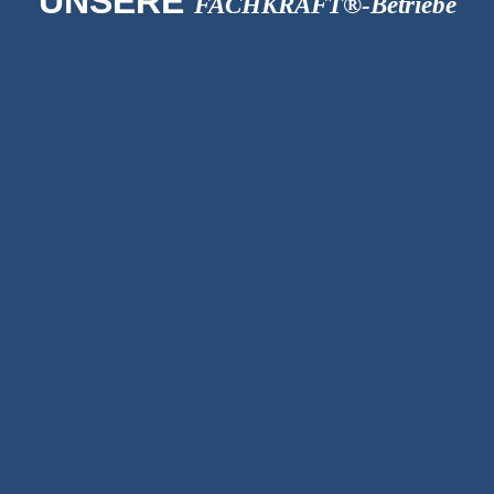
UNSERE
FACHKRAFT®-Betriebe
Friseur
La Coiffe
Kunsthandel
Art Edition-Fils GmbH
Personalberatung
artevie SARL