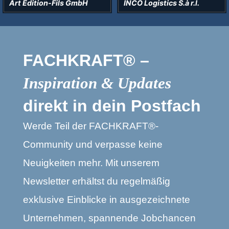
n-Fils GmbH
INCO Logistics S.à r.l.
La Coiffe
FACHKRAFT® –
Inspiration & Updates
direkt in dein Postfach
Werde Teil der FACHKRAFT®-
Community und verpasse keine
Neuigkeiten mehr. Mit unserem
Newsletter erhältst du regelmäßig
exklusive Einblicke in ausgezeichnete
Unternehmen, spannende Jobchancen