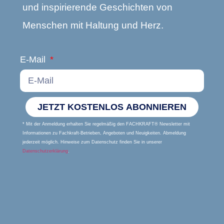
und inspirierende Geschichten von
Menschen mit Haltung und Herz.
E-Mail
JETZT KOSTENLOS ABONNIEREN
* Mit der Anmeldung erhalten Sie regelmäßig den FACHKRAFT® Newsletter mit
Informationen zu Fachkraft-Betrieben, Angeboten und Neuigkeiten. Abmeldung
jederzeit möglich. Hinweise zum Datenschutz finden Sie in unserer
Datenschutzerklärung
.