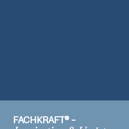
AI-Beratung
Holderbaum Studios
FACHKRAFT® –