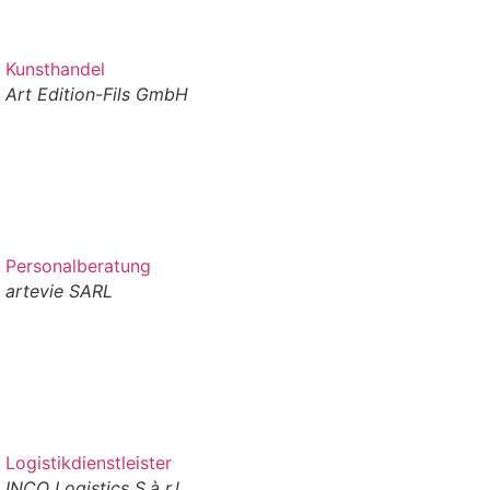
Kunsthandel
Art Edition-Fils GmbH
Personalberatung
artevie SARL
Logistikdienstleister
INCO Logistics S.à r.l.