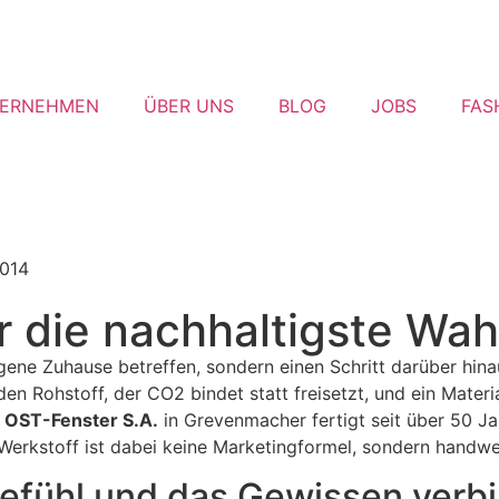
ERNEHMEN
ÜBER UNS
BLOG
JOBS
FAS
 die nachhaltigste Wah
gene Zuhause betreffen, sondern einen Schritt darüber hin
en Rohstoff, der CO2 bindet statt freisetzt, und ein Materi
.
OST-Fenster S.A.
in Grevenmacher fertigt seit über 50 J
 Werkstoff ist dabei keine Marketingformel, sondern handw
efühl und das Gewissen verb