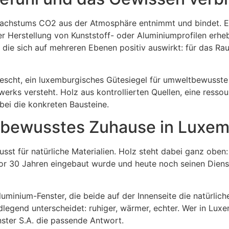
 Wachstums CO2 aus der Atmosphäre entnimmt und bindet. Ei
 Herstellung von Kunststoff- oder Aluminiumprofilen erhe
, die sich auf mehreren Ebenen positiv auswirkt: für das R
scht, ein luxemburgisches Gütesiegel für umweltbewusste B
werks versteht. Holz aus kontrollierten Quellen, eine ress
bei die konkreten Bausteine.
in bewusstes Zuhause in Luxe
 für natürliche Materialien. Holz steht dabei ganz oben: Es
vor 30 Jahren eingebaut wurde und heute noch seinen Dienst t
luminium-Fenster, die beide auf der Innenseite die natürlic
dlegend unterscheidet: ruhiger, wärmer, echter. Wer in Lux
nster S.A. die passende Antwort.