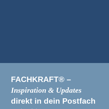
Personalberatung
artevie SARL
FACHKRAFT® –
Inspiration & Updates
direkt in dein Postfach