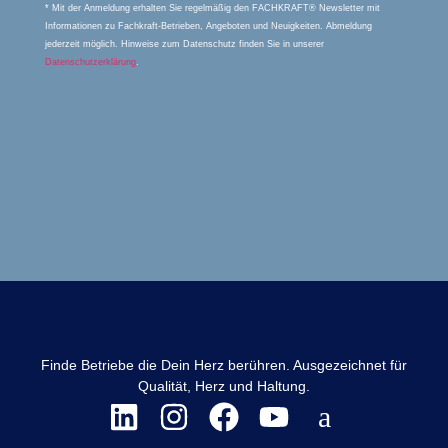
* Mit der Anmeldung erhalten Sie regelmäßig den FACHKRAFT® Newsletter mit
Informationen zu Fachkraft-Betrieben, Angeboten und Neuigkeiten. Abmeldung
jederzeit möglich. Hinweise zum Datenschutz finden Sie in unserer
Datenschutzerklärung
.
Finde Betriebe die Dein Herz berühren. Ausgezeichnet für
Qualität, Herz und Haltung.