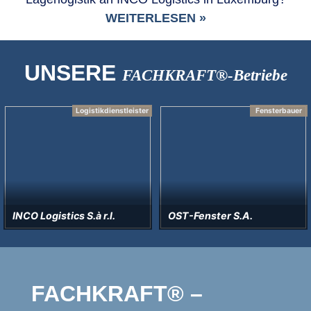
WEITERLESEN »
UNSERE
FACHKRAFT®-Betriebe
Logistikdienstleister
Fensterbauer
CO Logistics S.à r.l.
OST-Fenster S.A.
a
FACHKRAFT® –