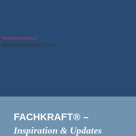
Fensteranbieter
BISILUX-Concept S.à r.l.
FACHKRAFT® –
Inspiration & Updates