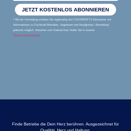
JETZT KOSTENLOS ABONNIEREN
* Mit der Anmeldung erhalten Sie regelmäßig den FACHKRAFT® Newsletter mit
Informationen zu Fachkraft-Betrieben, Angeboten und Neuigkeiten. Abmeldung
jederzeit möglich. Hinweise zum Datenschutz finden Sie in unserer
Datenschutzerklärung
.
Finde Betriebe die Dein Herz berühren. Ausgezeichnet für
Qualität, Herz und Haltung.