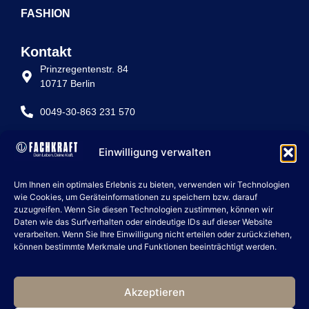
FASHION
Kontakt
Prinzregentenstr. 84
10717 Berlin
0049-30-863 231 570
info@fachkraft-betriebe.de
Einwilligung verwalten
Rechtliche Seiten
Um Ihnen ein optimales Erlebnis zu bieten, verwenden wir Technologien
IMPRESSUM
wie Cookies, um Geräteinformationen zu speichern bzw. darauf
zuzugreifen. Wenn Sie diesen Technologien zustimmen, können wir
DATENSCHUTZ
Daten wie das Surfverhalten oder eindeutige IDs auf dieser Website
verarbeiten. Wenn Sie Ihre Einwilligung nicht erteilen oder zurückziehen,
COOKIE POLICY
können bestimmte Merkmale und Funktionen beeinträchtigt werden.
artevie group
ARTEVIE
Akzeptieren
ARTEVIE PUBLISHING