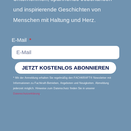
und inspirierende Geschichten von
Menschen mit Haltung und Herz.
E-Mail
JETZT KOSTENLOS ABONNIEREN
* Mit der Anmeldung erhalten Sie regelmäßig den FACHKRAFT® Newsletter mit
Informationen zu Fachkraft-Betrieben, Angeboten und Neuigkeiten. Abmeldung
jederzeit möglich. Hinweise zum Datenschutz finden Sie in unserer
Datenschutzerklärung
.