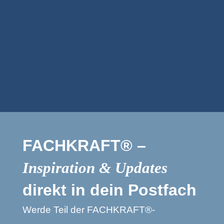
Treppenanbieter
TS CONCEPT Sàrl
FACHKRAFT® –
Inspiration & Updates
direkt in dein Postfach
Werde Teil der FACHKRAFT®-