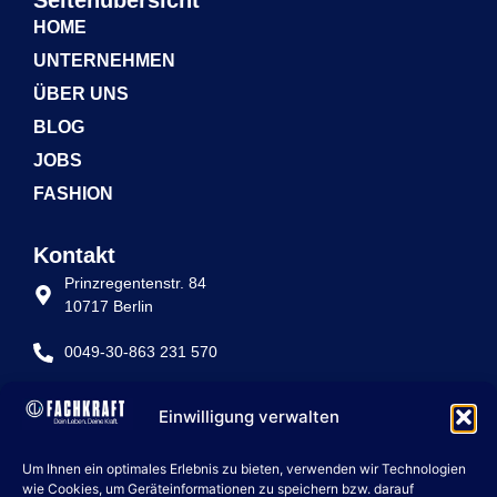
Seitenübersicht
HOME
UNTERNEHMEN
ÜBER UNS
BLOG
JOBS
FASHION
Kontakt
Prinzregentenstr. 84
10717 Berlin
0049-30-863 231 570
info@fachkraft-betriebe.de
Einwilligung verwalten
Rechtliche Seiten
Um Ihnen ein optimales Erlebnis zu bieten, verwenden wir Technologien
IMPRESSUM
wie Cookies, um Geräteinformationen zu speichern bzw. darauf