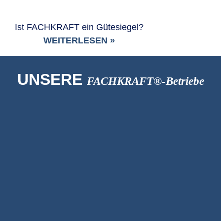
Ist FACHKRAFT ein Gütesiegel?
WEITERLESEN »
UNSERE
FACHKRAFT®-Betriebe
AI-Beratung
Holderbaum Studios
Fensteranbieter
BISILUX-Concept S.à r.l.