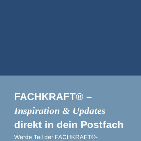
Merchandising
Nerds
FACHKRAFT® –
Inspiration & Updates
direkt in dein Postfach
Werde Teil der FACHKRAFT®-