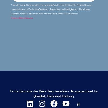
* Mit der Anmeldung erhalten Sie regelmäßig den FACHKRAFT® Newsletter mit
Informationen zu Fachkraft-Betrieben, Angeboten und Neuigkeiten. Abmeldung
jederzeit möglich. Hinweise zum Datenschutz finden Sie in unserer
Datenschutzerklärung
.
Finde Betriebe die Dein Herz berühren. Ausgezeichnet für
Qualität, Herz und Haltung.