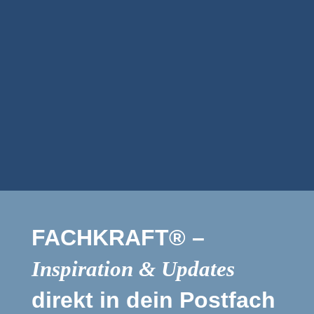
Merchandising
Nerds
FACHKRAFT® –
Inspiration & Updates
direkt in dein Postfach