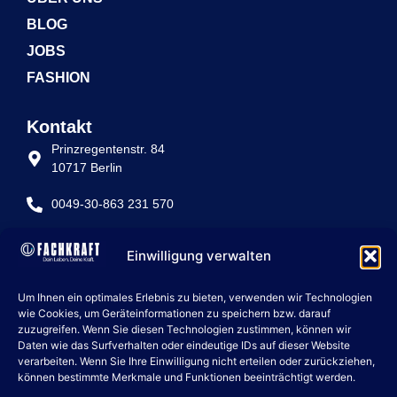
BLOG
JOBS
FASHION
Kontakt
Prinzregentenstr. 84
10717 Berlin
0049-30-863 231 570
info@fachkraft-betriebe.de
Einwilligung verwalten
Rechtliche Seiten
Um Ihnen ein optimales Erlebnis zu bieten, verwenden wir Technologien
IMPRESSUM
wie Cookies, um Geräteinformationen zu speichern bzw. darauf
zuzugreifen. Wenn Sie diesen Technologien zustimmen, können wir
DATENSCHUTZ
Daten wie das Surfverhalten oder eindeutige IDs auf dieser Website
verarbeiten. Wenn Sie Ihre Einwilligung nicht erteilen oder zurückziehen,
COOKIE POLICY
können bestimmte Merkmale und Funktionen beeinträchtigt werden.
artevie group