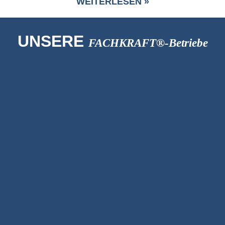
WEITERLESEN »
UNSERE
FACHKRAFT®-Betriebe
Friseur
La Coiffe
Fensterbauer
OST-Fenster S.A.