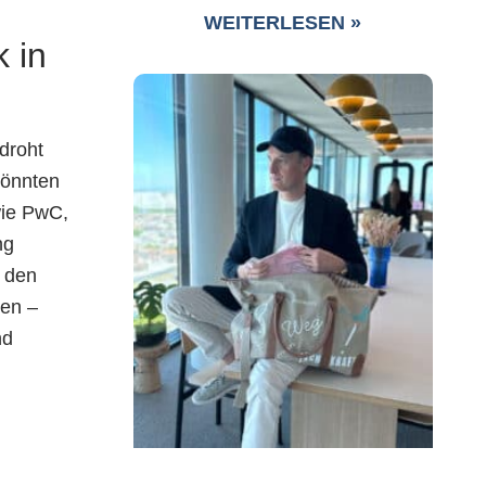
WEITERLESEN »
 in
 droht
könnten
wie PwC,
ng
 den
ten –
nd