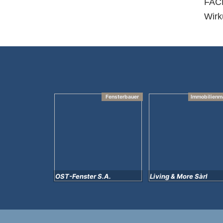
FACH
Wirk
Treppenanbieter
Fensterbauer
Immobilienm
 Sàrl
OST-Fenster S.A.
Living & More Sàrl