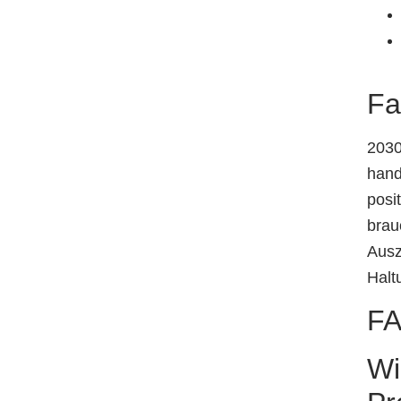
Fa
2030
hand
posi
brau
Ausz
Halt
FA
Wi