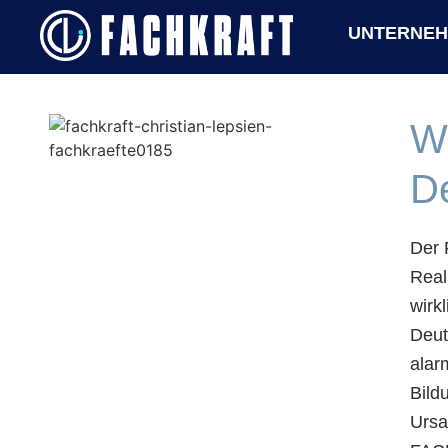
UNTERNE
Wi
D
Der 
Real
wirk
Deut
alar
Bild
Ursa