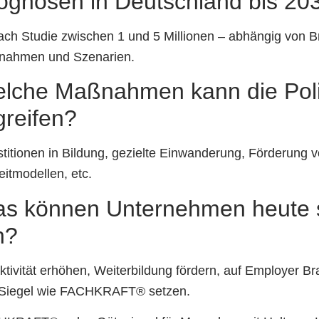
ognosen in Deutschland bis 20
ach Studie zwischen 1 und 5 Millionen – abhängig von B
ahmen und Szenarien.
lche Maßnahmen kann die Poli
greifen?
stitionen in Bildung, gezielte Einwanderung, Förderung 
eitmodellen, etc.
s können Unternehmen heute 
n?
aktivität erhöhen, Weiterbildung fördern, auf Employer B
Siegel wie FACHKRAFT® setzen.