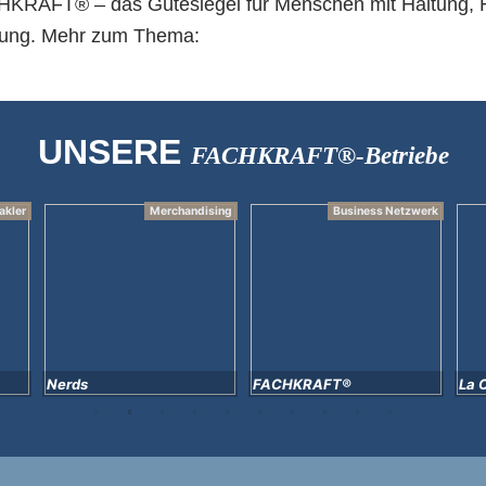
KRAFT® – das Gütesiegel für Menschen mit Haltung, 
ung. Mehr zum Thema:
UNSERE
FACHKRAFT®-Betriebe
akler
Merchandising
Business Netzwerk
Nerds
FACHKRAFT®
La 