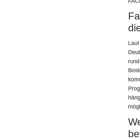
FACH
Fa
di
Laut
Deut
rund
Bost
komm
Prog
häng
mög
We
be