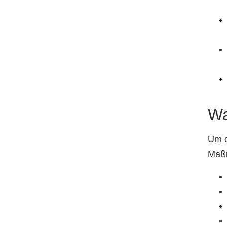
Wa
Um d
Maßn