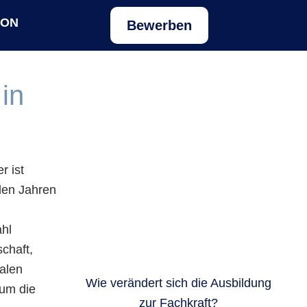
ION
Bewerben
 in
r ist
den Jahren
ahl
schaft,
ralen
Wie verändert sich die Ausbildung
um die
zur Fachkraft?