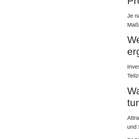
Pr
Je n
Maßn
We
er
Inve
Teilz
Wa
tu
Attr
und 