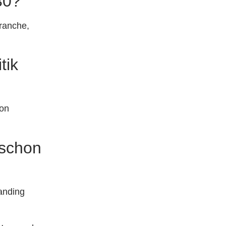
30?
ranche,
tik
von
schon
randing