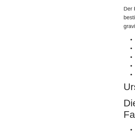
Der 
best
grav
Ur
Di
Fa