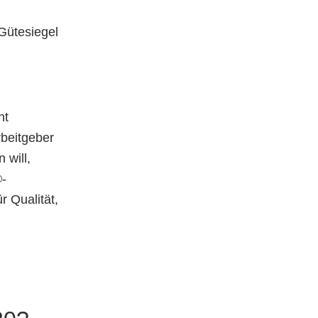
Gütesiegel
ht
rbeitgeber
 will,
®-
r Qualität,