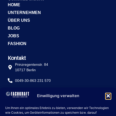
HOME
UNTERNEHMEN
ÜBER UNS
BLOG
JOBS
FASHION
Kontakt
Prinzregentenstr. 84
10717 Berlin
0049-30-863 231 570
info@fachkraft-betriebe.de
Einwilligung verwalten
Rechtliche Seiten
Um Ihnen ein optimales Erlebnis zu bieten, verwenden wir Technologien
IMPRESSUM
wie Cookies, um Geräteinformationen zu speichern bzw. darauf