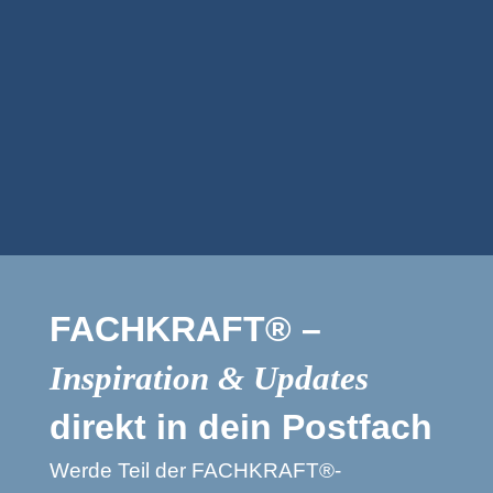
Business Netzwerk
FACHKRAFT®
FACHKRAFT® –
Inspiration & Updates
direkt in dein Postfach
Werde Teil der FACHKRAFT®-