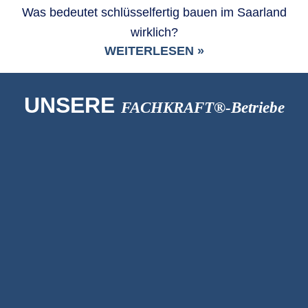
Was bedeutet schlüsselfertig bauen im Saarland
wirklich?
WEITERLESEN »
UNSERE
FACHKRAFT®-Betriebe
Fensterbauer
OST-Fenster S.A.
Fensteranbieter
BISILUX-Concept S.à r.l.