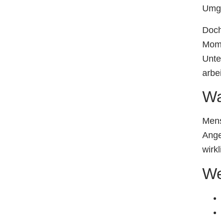
Umga
Doch
Mome
Unte
arbe
Wa
Mens
Ange
wirkl
We