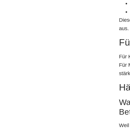
Dies
aus.
Fü
Für 
Für 
stärk
Hä
Wa
Be
Weil