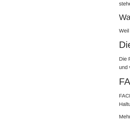
steh
Wa
Weil
Di
Die 
und 
FA
FACH
Halt
Mehr