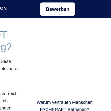
ION
Bewerben
FT
ng?
 Diese
elevanter
sterreich
urch
Warum vertrauen Menschen
zenden
FACHKRAFT Betrieben?