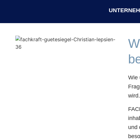
UNTERNE
W
be
Wie 
Frag
wird
FACH
inha
und 
beso