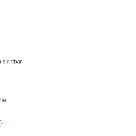
 sichtbar
hte
T
.