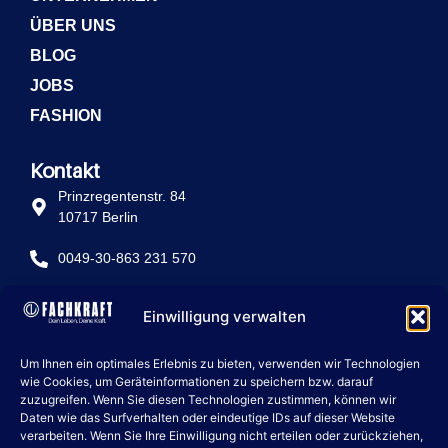
ÜBER UNS
BLOG
JOBS
FASHION
Kontakt
Prinzregentenstr. 84
10717 Berlin
0049-30-863 231 570
info@fachkraft-betriebe.de
Einwilligung verwalten
Rechtliche Seiten
Um Ihnen ein optimales Erlebnis zu bieten, verwenden wir Technologien
IMPRESSUM
wie Cookies, um Geräteinformationen zu speichern bzw. darauf
zuzugreifen. Wenn Sie diesen Technologien zustimmen, können wir
DATENSCHUTZ
Daten wie das Surfverhalten oder eindeutige IDs auf dieser Website
verarbeiten. Wenn Sie Ihre Einwilligung nicht erteilen oder zurückziehen,
COOKIE POLICY