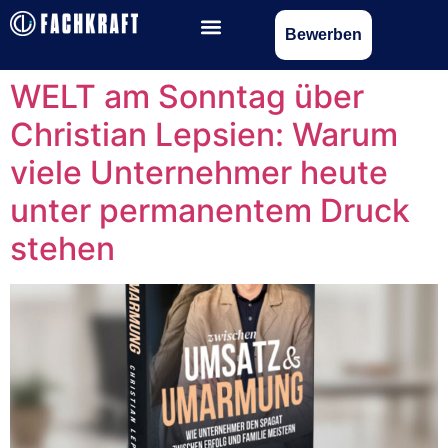
Bewerben
WELT am Sonntag über
Christian Lepsien: Warum
viele Unternehmer heute
unter permanentem Druck
stehen