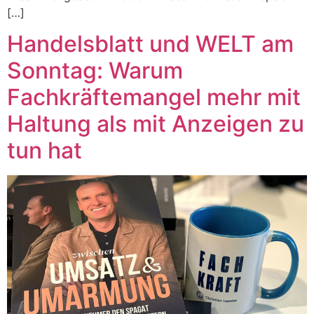
[…]
Handelsblatt und WELT am
Sonntag: Warum
Fachkräftemangel mehr mit
Haltung als mit Anzeigen zu
tun hat