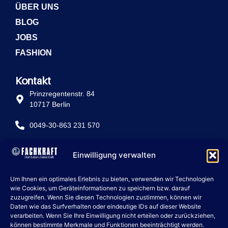
ÜBER UNS
BLOG
JOBS
FASHION
Kontakt
Prinzregentenstr. 84
10717 Berlin
0049-30-863 231 570
info@fachkraft-betriebe.de
Einwilligung verwalten
Rechtliche Seiten
Um Ihnen ein optimales Erlebnis zu bieten, verwenden wir Technologien
IMPRESSUM
wie Cookies, um Geräteinformationen zu speichern bzw. darauf
zuzugreifen. Wenn Sie diesen Technologien zustimmen, können wir
DATENSCHUTZ
Daten wie das Surfverhalten oder eindeutige IDs auf dieser Website
verarbeiten. Wenn Sie Ihre Einwilligung nicht erteilen oder zurückziehen,
COOKIE POLICY
können bestimmte Merkmale und Funktionen beeinträchtigt werden.